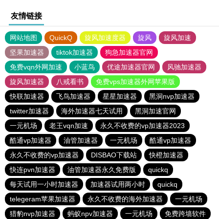
友情链接
网站地图
QuickQ
旋风加速度器
旋风
旋风加速
坚果加速器
tiktok加速器
狗急加速器官网
免费vqn外网加速
小蓝鸟
优途加速器官网
风驰加速器
旋风加速器
八戒看书
免费vps加速器外网苹果版
快联加速器
飞鸟加速器
星星加速器
黑洞nvp加速器
twitter加速器
海外加速器七天试用
黑洞加速官网
一元机场
老王vqn加速
永久不收费的vp加速器2023
酷通vp加速器
油管加速器
一元机场
酷通vp加速器
永久不收费的vp加速器
DISBAO下载站
快橙加速器
快连pvn加速器
油管加速器永久免费版
quickq
每天试用一小时加速器
加速器试用两小时
quickq
telegeram苹果加速器
永久不收费的海外加速器
一元机场
猎豹nvp加速器
蚂蚁npv加速器
一元机场
免费跨墙软件