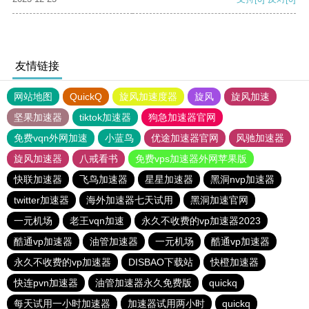
友情链接
网站地图
QuickQ
旋风加速度器
旋风
旋风加速
坚果加速器
tiktok加速器
狗急加速器官网
免费vqn外网加速
小蓝鸟
优途加速器官网
风驰加速器
旋风加速器
八戒看书
免费vps加速器外网苹果版
快联加速器
飞鸟加速器
星星加速器
黑洞nvp加速器
twitter加速器
海外加速器七天试用
黑洞加速官网
一元机场
老王vqn加速
永久不收费的vp加速器2023
酷通vp加速器
油管加速器
一元机场
酷通vp加速器
永久不收费的vp加速器
DISBAO下载站
快橙加速器
快连pvn加速器
油管加速器永久免费版
quickq
每天试用一小时加速器
加速器试用两小时
quickq