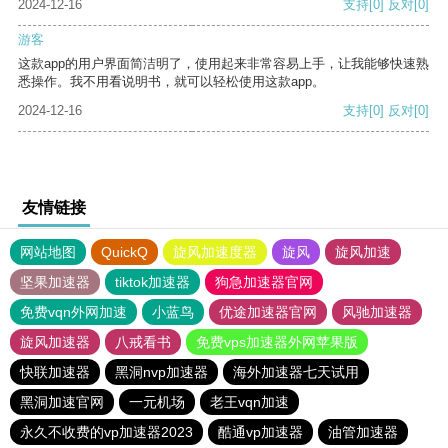
2024-12-16
支持
[0]
反对
[0]
游客
这款app的用户界面简洁明了，使用起来非常容易上手，让我能够快速熟
悉操作。我不用看说明书，就可以轻松使用这款app。
2024-12-16
支持
[0]
反对
[0]
友情链接
网站地图
QuickQ
旋风加速度器
旋风
旋风加速
坚果加速器
tiktok加速器
狗急加速器官网
免费vqn外网加速
小蓝鸟
优途加速器官网
风驰加速器
旋风加速器
八戒看书
免费vps加速器外网苹果版
快联加速器
黑洞nvp加速器
海外加速器七天试用
黑洞加速官网
一元机场
老王vqn加速
永久不收费的vp加速器2023
酷通vp加速器
油管加速器