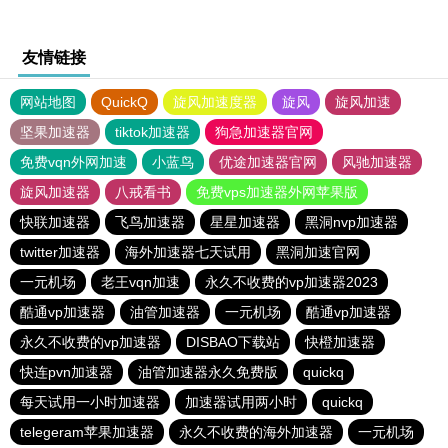
友情链接
网站地图
QuickQ
旋风加速度器
旋风
旋风加速
坚果加速器
tiktok加速器
狗急加速器官网
免费vqn外网加速
小蓝鸟
优途加速器官网
风驰加速器
旋风加速器
八戒看书
免费vps加速器外网苹果版
快联加速器
飞鸟加速器
星星加速器
黑洞nvp加速器
twitter加速器
海外加速器七天试用
黑洞加速官网
一元机场
老王vqn加速
永久不收费的vp加速器2023
酷通vp加速器
油管加速器
一元机场
酷通vp加速器
永久不收费的vp加速器
DISBAO下载站
快橙加速器
快连pvn加速器
油管加速器永久免费版
quickq
每天试用一小时加速器
加速器试用两小时
quickq
telegeram苹果加速器
永久不收费的海外加速器
一元机场