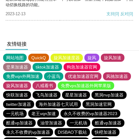
动切换线路的功能。
2023-12-13
支持
[0]
反对
[0]
友情链接
网站地图
QuickQ
旋风加速度器
旋风
旋风加速
坚果加速器
tiktok加速器
狗急加速器官网
免费vqn外网加速
小蓝鸟
优途加速器官网
风驰加速器
旋风加速器
八戒看书
免费vps加速器外网苹果版
快联加速器
飞鸟加速器
星星加速器
黑洞nvp加速器
twitter加速器
海外加速器七天试用
黑洞加速官网
一元机场
老王vqn加速
永久不收费的vp加速器2023
酷通vp加速器
油管加速器
一元机场
酷通vp加速器
永久不收费的vp加速器
DISBAO下载站
快橙加速器