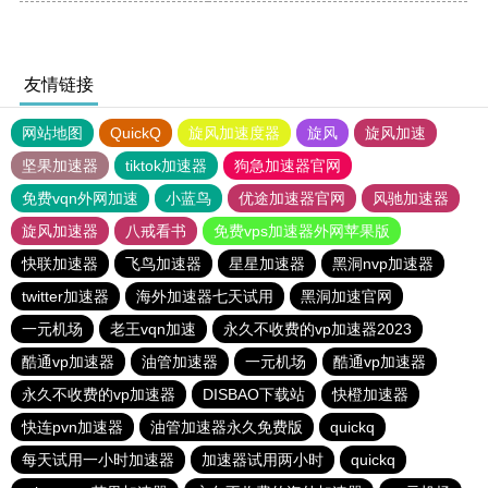
友情链接
网站地图
QuickQ
旋风加速度器
旋风
旋风加速
坚果加速器
tiktok加速器
狗急加速器官网
免费vqn外网加速
小蓝鸟
优途加速器官网
风驰加速器
旋风加速器
八戒看书
免费vps加速器外网苹果版
快联加速器
飞鸟加速器
星星加速器
黑洞nvp加速器
twitter加速器
海外加速器七天试用
黑洞加速官网
一元机场
老王vqn加速
永久不收费的vp加速器2023
酷通vp加速器
油管加速器
一元机场
酷通vp加速器
永久不收费的vp加速器
DISBAO下载站
快橙加速器
快连pvn加速器
油管加速器永久免费版
quickq
每天试用一小时加速器
加速器试用两小时
quickq