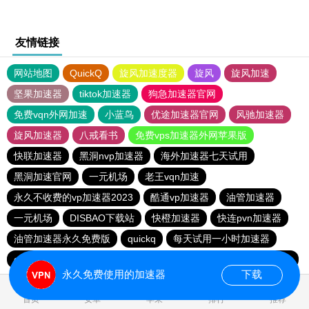
友情链接
网站地图
QuickQ
旋风加速度器
旋风
旋风加速
坚果加速器
tiktok加速器
狗急加速器官网
免费vqn外网加速
小蓝鸟
优途加速器官网
风驰加速器
旋风加速器
八戒看书
免费vps加速器外网苹果版
快联加速器
黑洞nvp加速器
海外加速器七天试用
黑洞加速官网
一元机场
老王vqn加速
永久不收费的vp加速器2023
酷通vp加速器
油管加速器
一元机场
DISBAO下载站
快橙加速器
快连pvn加速器
油管加速器永久免费版
quickq
每天试用一小时加速器
quickq
一元机场
一元机场
免费跨墙软件
186下载站
永久免费使用的加速器
下载
0.036682s
首页
安卓
苹果
排行
推荐