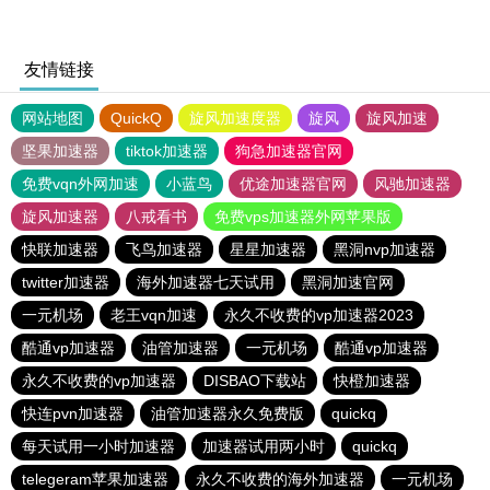
友情链接
网站地图
QuickQ
旋风加速度器
旋风
旋风加速
坚果加速器
tiktok加速器
狗急加速器官网
免费vqn外网加速
小蓝鸟
优途加速器官网
风驰加速器
旋风加速器
八戒看书
免费vps加速器外网苹果版
快联加速器
飞鸟加速器
星星加速器
黑洞nvp加速器
twitter加速器
海外加速器七天试用
黑洞加速官网
一元机场
老王vqn加速
永久不收费的vp加速器2023
酷通vp加速器
油管加速器
一元机场
酷通vp加速器
永久不收费的vp加速器
DISBAO下载站
快橙加速器
快连pvn加速器
油管加速器永久免费版
quickq
每天试用一小时加速器
加速器试用两小时
quickq
telegeram苹果加速器
永久不收费的海外加速器
一元机场