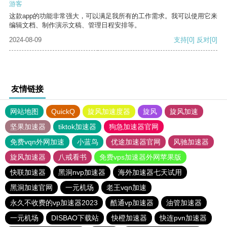
游客
这款app的功能非常强大，可以满足我所有的工作需求。我可以使用它来
编辑文档、制作演示文稿、管理日程安排等。
2024-08-09
支持
[0]
反对
[0]
友情链接
网站地图
QuickQ
旋风加速度器
旋风
旋风加速
坚果加速器
tiktok加速器
狗急加速器官网
免费vqn外网加速
小蓝鸟
优途加速器官网
风驰加速器
旋风加速器
八戒看书
免费vps加速器外网苹果版
快联加速器
黑洞nvp加速器
海外加速器七天试用
黑洞加速官网
一元机场
老王vqn加速
永久不收费的vp加速器2023
酷通vp加速器
油管加速器
一元机场
DISBAO下载站
快橙加速器
快连pvn加速器