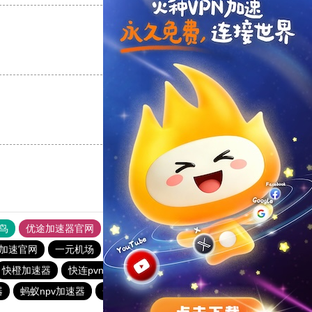
支持
[0]
反对
[0]
支持
[0]
反对
[0]
鸟
优途加速器官网
风驰加速器
旋风加速器
八戒看书
加速官网
一元机场
老王vqn加速
快橙加速器
快连pvn加速器
油管加速器永久免费版
quickq
器
蚂蚁npv加速器
一元机场
免费跨墙软件
186下载站