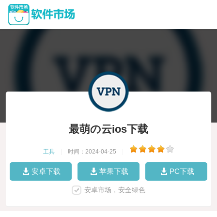
最萌の云ios下载
工具
|
时间：2024-04-25
|
安卓下载
苹果下载
PC下载
安卓市场，安全绿色