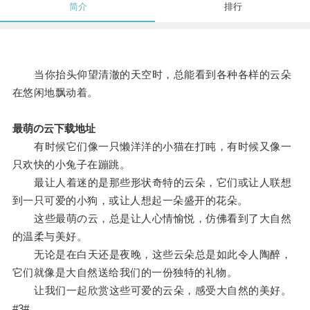
简介
排行
当你抬头仰望清澈的天空时，总能看到各种各样的云朵
在悠闲地飘动着。
最萌の云下载地址
有时候它们像一只懒洋洋的小猫在打盹，有时候又像一
只欢快的小兔子在蹦跳。
最让人着迷的是那些形状奇特的云朵，它们或让人联想
到一只可爱的小狗，或让人想起一朵盛开的花朵。
这些最萌の云，总是让人心情愉悦，仿佛看到了大自然
的温柔与美好。
无论是在白天还是夜晚，这些云朵总是如此令人陶醉，
它们就像是大自然送给我们的一份独特的礼物。
让我们一起欣赏这些可爱的云朵，感受大自然的美好。
#3#