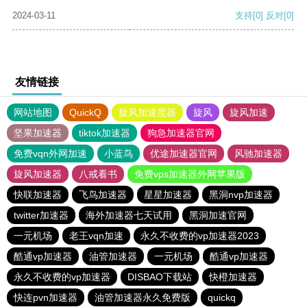
2024-03-11
支持
[0]
反对
[0]
友情链接
网站地图
QuickQ
旋风加速度器
旋风
旋风加速
坚果加速器
tiktok加速器
狗急加速器官网
免费vqn外网加速
小蓝鸟
优途加速器官网
风驰加速器
旋风加速器
八戒看书
免费vps加速器外网苹果版
快联加速器
飞鸟加速器
星星加速器
黑洞nvp加速器
twitter加速器
海外加速器七天试用
黑洞加速官网
一元机场
老王vqn加速
永久不收费的vp加速器2023
酷通vp加速器
油管加速器
一元机场
酷通vp加速器
永久不收费的vp加速器
DISBAO下载站
快橙加速器
快连pvn加速器
油管加速器永久免费版
quickq