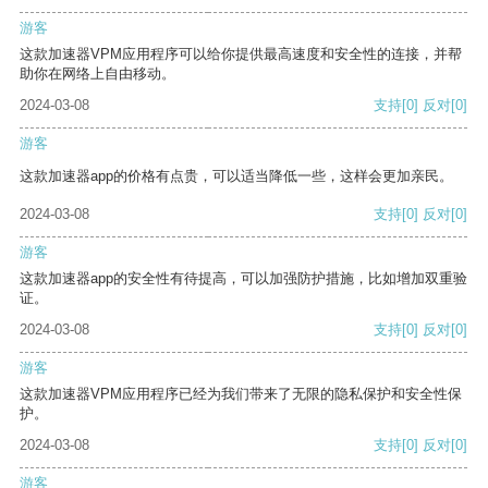
游客
这款加速器VPM应用程序可以给你提供最高速度和安全性的连接，并帮
助你在网络上自由移动。
2024-03-08
支持
[0]
反对
[0]
游客
这款加速器app的价格有点贵，可以适当降低一些，这样会更加亲民。
2024-03-08
支持
[0]
反对
[0]
游客
这款加速器app的安全性有待提高，可以加强防护措施，比如增加双重验
证。
2024-03-08
支持
[0]
反对
[0]
游客
这款加速器VPM应用程序已经为我们带来了无限的隐私保护和安全性保
护。
2024-03-08
支持
[0]
反对
[0]
游客