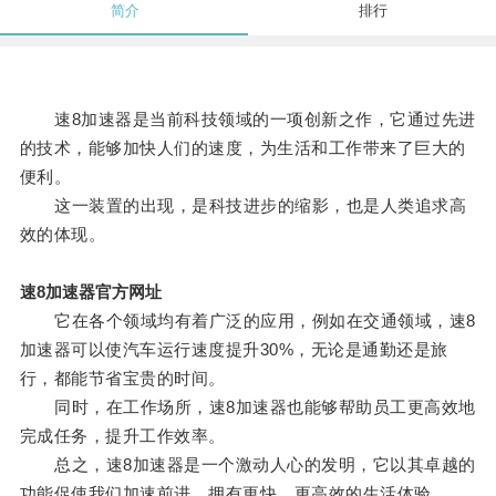
简介
排行
速8加速器是当前科技领域的一项创新之作，它通过先进
的技术，能够加快人们的速度，为生活和工作带来了巨大的
便利。
这一装置的出现，是科技进步的缩影，也是人类追求高
效的体现。
速8加速器官方网址
它在各个领域均有着广泛的应用，例如在交通领域，速8
加速器可以使汽车运行速度提升30%，无论是通勤还是旅
行，都能节省宝贵的时间。
同时，在工作场所，速8加速器也能够帮助员工更高效地
完成任务，提升工作效率。
总之，速8加速器是一个激动人心的发明，它以其卓越的
功能促使我们加速前进，拥有更快、更高效的生活体验。