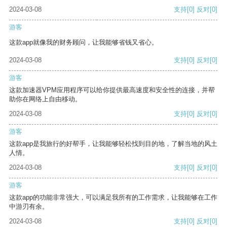
2024-03-08
支持
[0]
反对
[0]
游客
这款app就像我的财务顾问，让我能够省钱又省心。
2024-03-08
支持
[0]
反对
[0]
游客
这款加速器VPM应用程序可以给你提供最高速度和安全性的连接，并帮
助你在网络上自由移动。
2024-03-08
支持
[0]
反对
[0]
游客
这款app是我旅行的好帮手，让我能够轻松找到目的地，了解当地的风土
人情。
2024-03-08
支持
[0]
反对
[0]
游客
这款app的功能非常强大，可以满足我所有的工作需求，让我能够在工作
中游刃有余。
2024-03-08
支持
[0]
反对
[0]