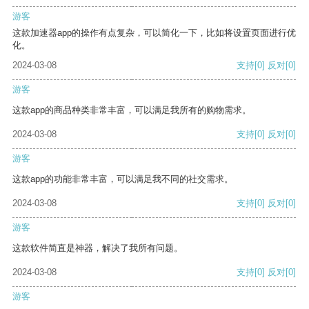
游客
这款加速器app的操作有点复杂，可以简化一下，比如将设置页面进行优
化。
2024-03-08
支持
[0]
反对
[0]
游客
这款app的商品种类非常丰富，可以满足我所有的购物需求。
2024-03-08
支持
[0]
反对
[0]
游客
这款app的功能非常丰富，可以满足我不同的社交需求。
2024-03-08
支持
[0]
反对
[0]
游客
这款软件简直是神器，解决了我所有问题。
2024-03-08
支持
[0]
反对
[0]
游客