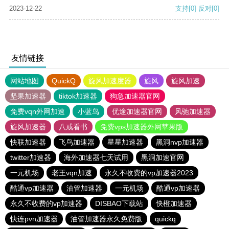
2023-12-22
支持
[0]
反对
[0]
友情链接
网站地图
QuickQ
旋风加速度器
旋风
旋风加速
坚果加速器
tiktok加速器
狗急加速器官网
免费vqn外网加速
小蓝鸟
优途加速器官网
风驰加速器
旋风加速器
八戒看书
免费vps加速器外网苹果版
快联加速器
飞鸟加速器
星星加速器
黑洞nvp加速器
twitter加速器
海外加速器七天试用
黑洞加速官网
一元机场
老王vqn加速
永久不收费的vp加速器2023
酷通vp加速器
油管加速器
一元机场
酷通vp加速器
永久不收费的vp加速器
DISBAO下载站
快橙加速器
快连pvn加速器
油管加速器永久免费版
quickq