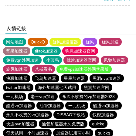
友情链接
网站地图
QuickQ
旋风加速度器
旋风
旋风加速
坚果加速器
tiktok加速器
狗急加速器官网
免费vqn外网加速
小蓝鸟
优途加速器官网
风驰加速器
旋风加速器
八戒看书
免费vps加速器外网苹果版
快联加速器
飞鸟加速器
星星加速器
黑洞nvp加速器
twitter加速器
海外加速器七天试用
黑洞加速官网
一元机场
老王vqn加速
永久不收费的vp加速器2023
酷通vp加速器
油管加速器
一元机场
酷通vp加速器
永久不收费的vp加速器
DISBAO下载站
快橙加速器
快连pvn加速器
油管加速器永久免费版
quickq
每天试用一小时加速器
加速器试用两小时
quickq