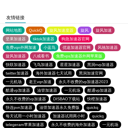
友情链接
网站地图
QuickQ
旋风加速度器
旋风
旋风加速
坚果加速器
tiktok加速器
狗急加速器官网
免费vqn外网加速
小蓝鸟
优途加速器官网
风驰加速器
旋风加速器
八戒看书
免费vps加速器外网苹果版
快联加速器
飞鸟加速器
星星加速器
黑洞nvp加速器
twitter加速器
海外加速器七天试用
黑洞加速官网
一元机场
老王vqn加速
永久不收费的vp加速器2023
酷通vp加速器
油管加速器
一元机场
酷通vp加速器
永久不收费的vp加速器
DISBAO下载站
快橙加速器
快连pvn加速器
油管加速器永久免费版
quickq
每天试用一小时加速器
加速器试用两小时
quickq
telegeram苹果加速器
永久不收费的海外加速器
一元机场