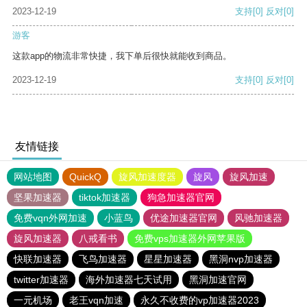
2023-12-19
支持
[0]
反对
[0]
游客
这款app的物流非常快捷，我下单后很快就能收到商品。
2023-12-19
支持
[0]
反对
[0]
友情链接
网站地图
QuickQ
旋风加速度器
旋风
旋风加速
坚果加速器
tiktok加速器
狗急加速器官网
免费vqn外网加速
小蓝鸟
优途加速器官网
风驰加速器
旋风加速器
八戒看书
免费vps加速器外网苹果版
快联加速器
飞鸟加速器
星星加速器
黑洞nvp加速器
twitter加速器
海外加速器七天试用
黑洞加速官网
一元机场
老王vqn加速
永久不收费的vp加速器2023