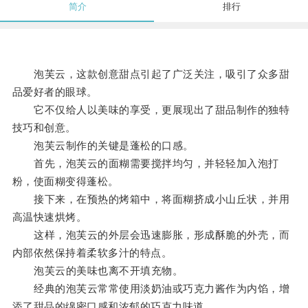
简介
排行
泡芙云，这款创意甜点引起了广泛关注，吸引了众多甜
品爱好者的眼球。
它不仅给人以美味的享受，更展现出了甜品制作的独特
技巧和创意。
泡芙云制作的关键是蓬松的口感。
首先，泡芙云的面糊需要搅拌均匀，并轻轻加入泡打
粉，使面糊变得蓬松。
接下来，在预热的烤箱中，将面糊挤成小山丘状，并用
高温快速烘烤。
这样，泡芙云的外层会迅速膨胀，形成酥脆的外壳，而
内部依然保持着柔软多汁的特点。
泡芙云的美味也离不开填充物。
经典的泡芙云常常使用淡奶油或巧克力酱作为内馅，增
添了甜品的绵密口感和浓郁的巧克力味道。