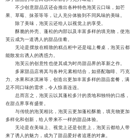
不少创意甜品店还会推出各种特色泡芙云口味，如芒
果、草莓、抹茶等等，让人充分体验到不同风味的美味。
除了美味，泡芙云还给人以视觉上的享受。
酥脆的外壳、蓬松的内部以及丰富多样的填充物，使泡
芙云成为一道诱人的甜品佳肴。
无论是摆放在精致的糕点柜中还是端上餐桌，泡芙云都
能散发出诱人的诱惑力。
泡芙云的创意性也使其成为时尚甜品界的革新之作。
多家甜品店将其与各种元素相结合，如搭配咖啡、巧克
力、水果和冰淇淋等，创造出更加丰富多样的甜品套餐，满
足不同口味的需求，令人惊喜连连。
总而言之，泡芙云以其蓬松多汁的质地和独特的口感，
在甜点界享有盛誉。
与传统的泡芙相比，泡芙云更加蓬松酥脆，填充物更加
多样化和创新，给人带来不一样的甜品体验。
无论是在美味上、视觉上还是创意上，泡芙云都给人带
来了诱人的魅力，成为了甜品爱好者追逐的对象。