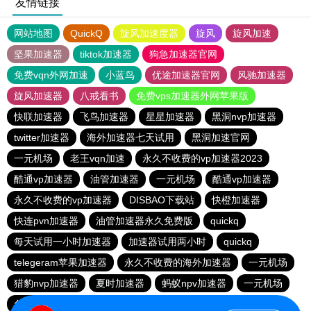
友情链接
网站地图
QuickQ
旋风加速度器
旋风
旋风加速
坚果加速器
tiktok加速器
狗急加速器官网
免费vqn外网加速
小蓝鸟
优途加速器官网
风驰加速器
旋风加速器
八戒看书
免费vps加速器外网苹果版
快联加速器
飞鸟加速器
星星加速器
黑洞nvp加速器
twitter加速器
海外加速器七天试用
黑洞加速官网
一元机场
老王vqn加速
永久不收费的vp加速器2023
酷通vp加速器
油管加速器
一元机场
酷通vp加速器
永久不收费的vp加速器
DISBAO下载站
快橙加速器
快连pvn加速器
油管加速器永久免费版
quickq
每天试用一小时加速器
加速器试用两小时
quickq
telegeram苹果加速器
永久不收费的海外加速器
一元机场
猎豹nvp加速器
夏时加速器
蚂蚁npv加速器
一元机场
免费跨墙软件
186下载站
vqn加速免费版
一元机场