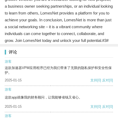
a business owner seeking partnerships, or an individual looking
to learn from others, LomesNet provides a platform for you to
achieve your goals. In conclusion, LomesNet is more than just
a social networking site – it is a vibrant community where
individuals can come together to connect, collaborate, and
grow. Join LomesNet today and unlock your full potential.#3#
评论
游客
这款加速器VPM应用程序已经为我们带来了无限的隐私保护和安全性保
护。
2025-01-15
支持
[0]
反对
[0]
游客
这款app就像我的财务顾问，让我能够省钱又省心。
2025-01-15
支持
[0]
反对
[0]
游客