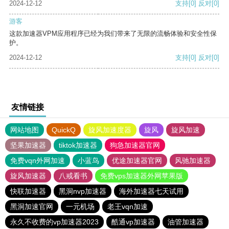
2024-12-12
支持
[0]
反对
[0]
游客
这款加速器VPM应用程序已经为我们带来了无限的流畅体验和安全性保
护。
2024-12-12
支持
[0]
反对
[0]
友情链接
网站地图
QuickQ
旋风加速度器
旋风
旋风加速
坚果加速器
tiktok加速器
狗急加速器官网
免费vqn外网加速
小蓝鸟
优途加速器官网
风驰加速器
旋风加速器
八戒看书
免费vps加速器外网苹果版
快联加速器
黑洞nvp加速器
海外加速器七天试用
黑洞加速官网
一元机场
老王vqn加速
永久不收费的vp加速器2023
酷通vp加速器
油管加速器