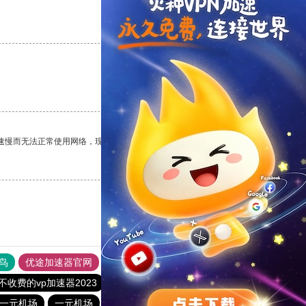
支持
[0]
反对
[0]
支持
[0]
反对
[0]
速慢而无法正常使用网络，现在有了这个app，我再也不用担心了。
支持
[0]
反对
[0]
鸟
优途加速器官网
风驰加速器
旋风加速器
八戒看书
不收费的vp加速器2023
酷通vp加速器
油管加速器
一元机场
一元机场
免费跨墙软件
186下载站