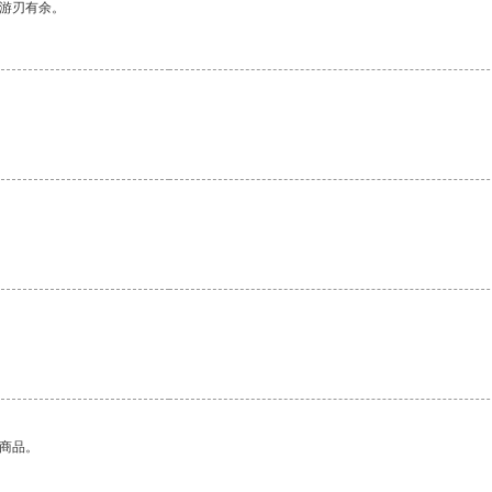
中游刃有余。
的商品。