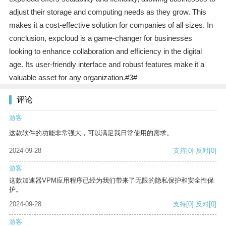
adjust their storage and computing needs as they grow. This
makes it a cost-effective solution for companies of all sizes. In
conclusion, expcloud is a game-changer for businesses
looking to enhance collaboration and efficiency in the digital
age. Its user-friendly interface and robust features make it a
valuable asset for any organization.#3#
评论
游客
这款软件的功能非常强大，可以满足我日常使用的需求。
2024-09-28
支持
[0]
反对
[0]
游客
这款加速器VPM应用程序已经为我们带来了无限的隐私保护和安全性保
护。
2024-09-28
支持
[0]
反对
[0]
游客