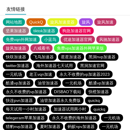
友情链接
网站地图
QuickQ
旋风加速度器
旋风
旋风加速
坚果加速器
tiktok加速器
狗急加速器官网
免费vqn外网加速
小蓝鸟
优途加速器官网
风驰加速器
旋风加速器
八戒看书
免费vps加速器外网苹果版
快联加速器
飞鸟加速器
星星加速器
黑洞nvp加速器
twitter加速器
海外加速器七天试用
黑洞加速官网
一元机场
老王vqn加速
永久不收费的vp加速器2023
酷通vp加速器
油管加速器
一元机场
酷通vp加速器
永久不收费的vp加速器
DISBAO下载站
快橙加速器
快连pvn加速器
油管加速器永久免费版
quickq
每天试用一小时加速器
加速器试用两小时
quickq
telegeram苹果加速器
永久不收费的海外加速器
一元机场
猎豹nvp加速器
夏时加速器
蚂蚁npv加速器
一元机场