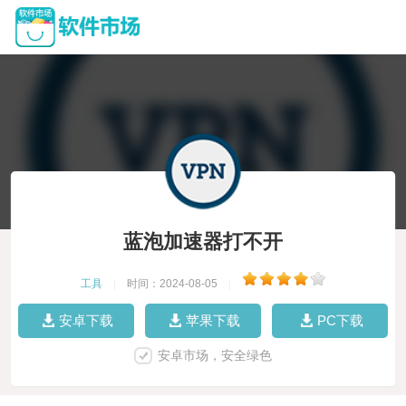
蓝泡加速器打不开
工具
|
时间：2024-08-05
|
安卓下载
苹果下载
PC下载
安卓市场，安全绿色