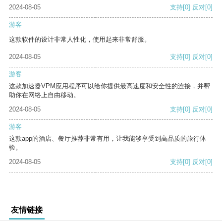
2024-08-05
支持
[0]
反对
[0]
游客
这款软件的设计非常人性化，使用起来非常舒服。
2024-08-05
支持
[0]
反对
[0]
游客
这款加速器VPM应用程序可以给你提供最高速度和安全性的连接，并帮
助你在网络上自由移动。
2024-08-05
支持
[0]
反对
[0]
游客
这款app的酒店、餐厅推荐非常有用，让我能够享受到高品质的旅行体
验。
2024-08-05
支持
[0]
反对
[0]
友情链接