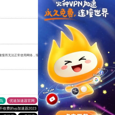
支持
[0]
反对
[0]
支持
[0]
反对
[0]
速慢而无法正常使用网络，现在有了这个app，我再也不用担心了。
支持
[0]
反对
[0]
鸟
优途加速器官网
风驰加速器
旋风加速器
八戒看书
不收费的vp加速器2023
酷通vp加速器
油管加速器