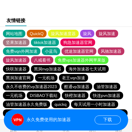
友情链接
网站地图
QuickQ
旋风加速度器
旋风
旋风加速
坚果加速器
tiktok加速器
狗急加速器官网
免费vqn外网加速
小蓝鸟
优途加速器官网
风驰加速器
旋风加速器
八戒看书
免费vps加速器外网苹果版
快联加速器
黑洞nvp加速器
海外加速器七天试用
黑洞加速官网
一元机场
老王vqn加速
永久不收费的vp加速器2023
酷通vp加速器
油管加速器
一元机场
DISBAO下载站
快橙加速器
快连pvn加速器
油管加速器永久免费版
quickq
每天试用一小时加速器
quickq
一元机场
一元机场
免费跨墙软件
186下载站
永久免费使用的加速器
下载
0.077042s
首页
安卓
苹果
排行
推荐