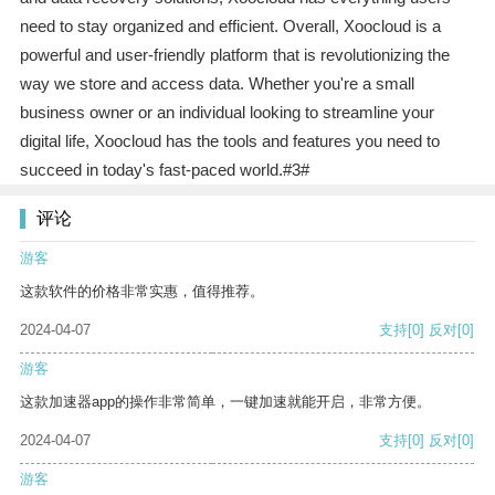
need to stay organized and efficient. Overall, Xoocloud is a
powerful and user-friendly platform that is revolutionizing the
way we store and access data. Whether you're a small
business owner or an individual looking to streamline your
digital life, Xoocloud has the tools and features you need to
succeed in today's fast-paced world.#3#
评论
游客
这款软件的价格非常实惠，值得推荐。
2024-04-07
支持
[0]
反对
[0]
游客
这款加速器app的操作非常简单，一键加速就能开启，非常方便。
2024-04-07
支持
[0]
反对
[0]
游客