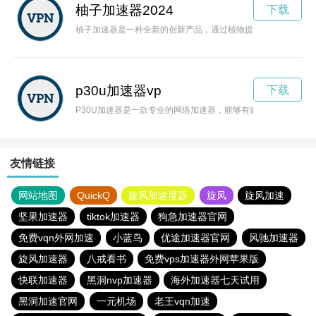
柚子加速器2024
下载
柚子加速器是一种全新的创新产品，通过植物提取技术将柚子中
p30u加速器vp
下载
P30U加速器是一款专业的网络加速器，能够有效地提高网络的
友情链接
网站地图
QuickQ
旋风加速度器
旋风
旋风加速
坚果加速器
tiktok加速器
狗急加速器官网
免费vqn外网加速
小蓝鸟
优途加速器官网
风驰加速器
旋风加速器
八戒看书
免费vps加速器外网苹果版
快联加速器
黑洞nvp加速器
海外加速器七天试用
黑洞加速官网
一元机场
老王vqn加速