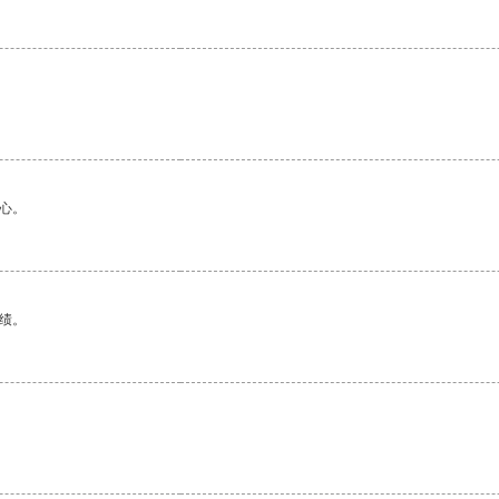
心。
绩。