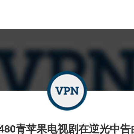
4480青苹果电视剧在逆光中告