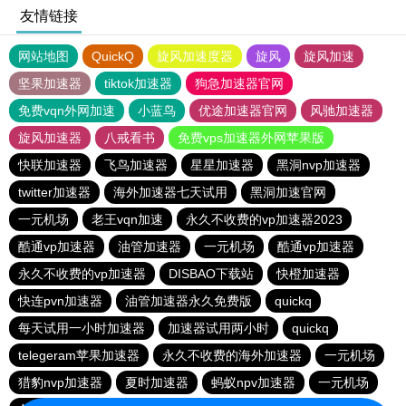
友情链接
网站地图
QuickQ
旋风加速度器
旋风
旋风加速
坚果加速器
tiktok加速器
狗急加速器官网
免费vqn外网加速
小蓝鸟
优途加速器官网
风驰加速器
旋风加速器
八戒看书
免费vps加速器外网苹果版
快联加速器
飞鸟加速器
星星加速器
黑洞nvp加速器
twitter加速器
海外加速器七天试用
黑洞加速官网
一元机场
老王vqn加速
永久不收费的vp加速器2023
酷通vp加速器
油管加速器
一元机场
酷通vp加速器
永久不收费的vp加速器
DISBAO下载站
快橙加速器
快连pvn加速器
油管加速器永久免费版
quickq
每天试用一小时加速器
加速器试用两小时
quickq
telegeram苹果加速器
永久不收费的海外加速器
一元机场
猎豹nvp加速器
夏时加速器
蚂蚁npv加速器
一元机场